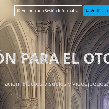
Agenda una Sesión Informativa
Verifica tu
IÓN PARA EL O
mación, Efectos Visuales y Videojuegos.
6