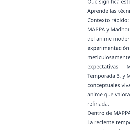
Qué significa est
Aprende las técn
Contexto rápido
MAPPA y Madhous
del anime modern
experimentación 
meticulosamente
expectativas — M
Temporada 3, y M
conceptuales viva
anime que valora 
refinada.
Dentro de MAPPA:
La reciente temp