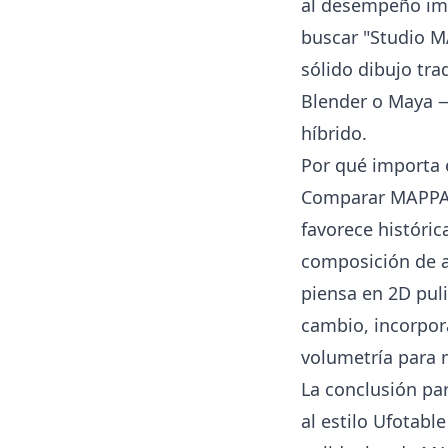
al desempeño imp
buscar "Studio M
sólido dibujo tr
Blender o Maya —
híbrido.
Por qué importa 
Comparar MAPPA vs
favorece históri
composición de a
piensa en 2D puli
cambio, incorpor
volumetría para 
La conclusión par
al estilo Ufotab