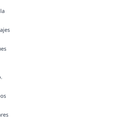
la
ajes
ues
.
dos
ares