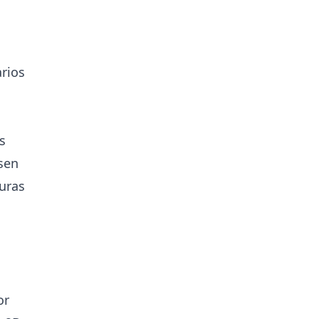
rios
s
sen
uras
or