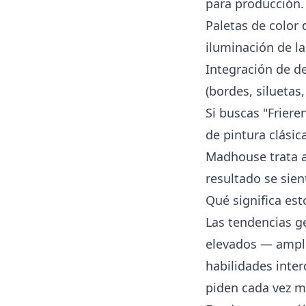
para producción.
Paletas de color
iluminación de la
Integración de d
(bordes, siluetas
Si buscas "Frier
de pintura clási
Madhouse trata a 
resultado se sie
Qué significa est
Las tendencias g
elevados — amplía
habilidades inter
piden cada vez m