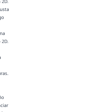
 2D.
usta
go
una
 2D.
a
ras.
ño
ciar