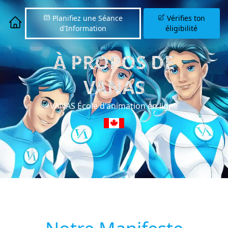
Planifiez une Séance
Vérifies ton
d'Information
éligibilité
À PROPOS DE
VANAS
VANAS École d'animation en ligne