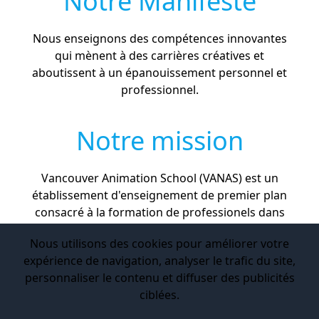
Notre Manifeste
Nous enseignons des compétences innovantes
qui mènent à des carrières créatives et
aboutissent à un épanouissement personnel et
professionnel.
Notre mission
Vancouver Animation School (VANAS) est un
établissement d'enseignement de premier plan
consacré à la formation de professionels dans
les diverses disciplines qui forment les
Nous utilisons des cookies pour améliorer votre
industries de l'animation, des effets visuels et
expérience de navigation, analyser le trafic du site,
des jeux vidéo.
personnaliser le contenu et diffuser des publicités
ciblées.